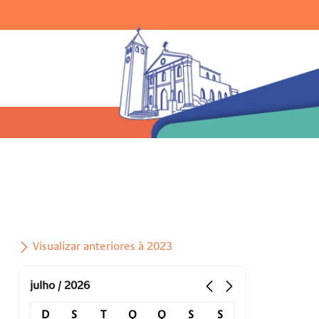
Ir para o menu |
Ir para a busca |
Ir para o rodapé
uisar:
Visualizar anteriores à 2023
julho / 2026
D
S
T
Q
Q
S
S