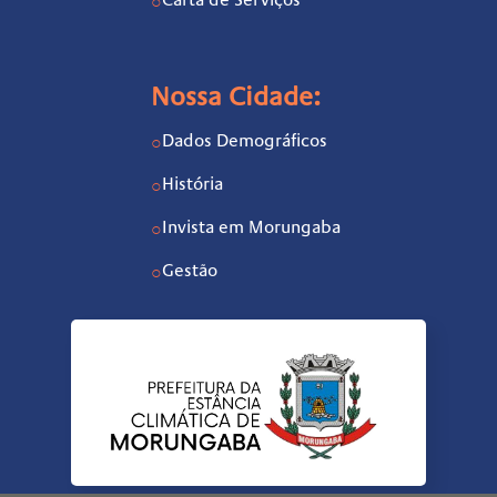
Carta de Serviços
○
Nossa Cidade:
Dados Demográficos
○
História
○
Invista em Morungaba
○
Gestão
○