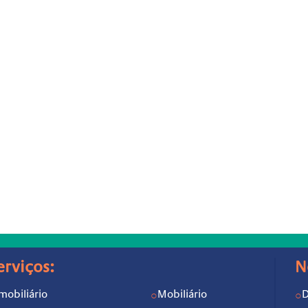
erviços:
N
mobiliário
Mobiliário
D
○
○