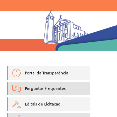
Ir para o menu |
Ir para a busca |
Ir para o rodapé
uisar:
Portal da Transparência
Perguntas Frequentes
Editais de Licitação