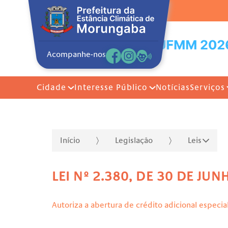
Acompanhe-nos
Cidade
Interesse Público
Notícias
Serviços
Início
Legislação
Leis
LEI Nº 2.380, DE 30 DE JU
Autoriza a abertura de crédito adicional especia