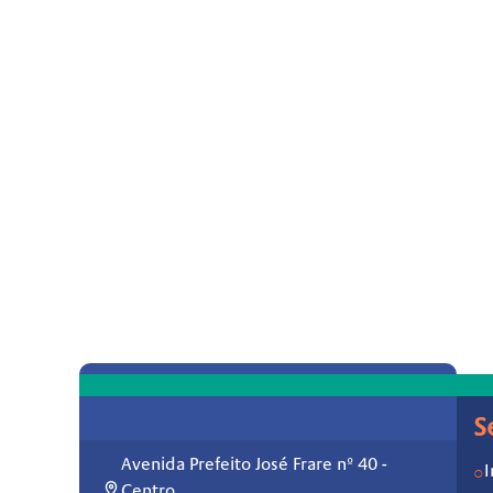
S
Avenida Prefeito José Frare nº 40 -
I
○
Centro