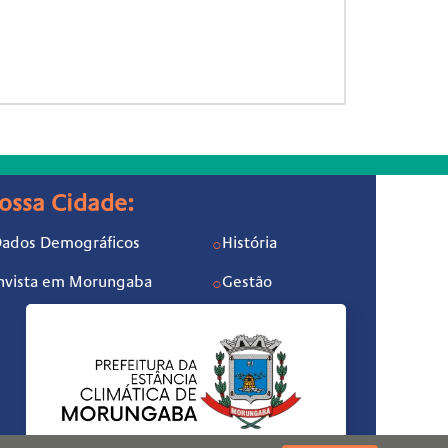
ossa Cidade:
ados Demográficos
História
○
nvista em Morungaba
Gestão
○