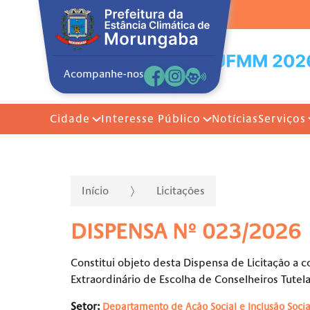
Acompanhe-nos
Cidade
Interesse Público
Notícias
Serviços
Início
Licitações
DISPENSA Nº 023/2026
Constitui objeto desta Dispensa de Licitação a c
Extraordinário de Escolha de Conselheiros Tutel
Setor:
Departamento de Ação Social e Inclusão Socia