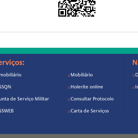
erviços:
N
mobiliário
Mobiliário
D
○
○
ISSQN
Holerite online
I
○
○
unta de Serviço Militar
Consultar Protocolo
○
ISSWEB
Carta de Serviços
○