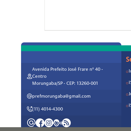
S
Avenida Prefeito José Frare nº 40 -
I
○
Centro
○
Morungaba/SP - CEP: 13260-001
J
○
prefmorungaba@gmail.com
○
(11) 4014-4300