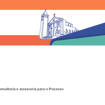
Ir para o menu |
Ir para a busca |
Ir para o rodapé
uisar:
nsultoria e assessoria para o Processo