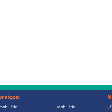
erviços:
N
mobiliário
Mobiliário
D
○
○