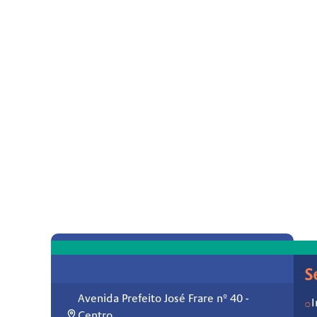
S
Avenida Prefeito José Frare nº 40 -
I
○
Centro