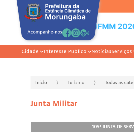
Acompanhe-nos
Cidade
Interesse Público
Notícias
Serviços
Início
Turismo
Todas as cat
Junta Militar
105ª JUNTA DE SE