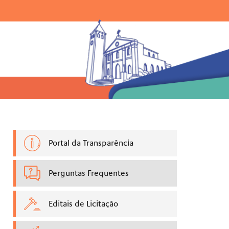
Ir para o menu |
Ir para a busca |
Ir para o rodapé
uisar:
Portal da Transparência
Perguntas Frequentes
Editais de Licitação